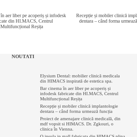
n aer liber pe acoperiș și infodesk
Recepție și mobiler clinică imp
icate din HI.MACS, Centrul
dentara – când forma urmează
Multifuncțional Reșița
NOUTATI
Elysium Dental: mobilier clinică medicala
din HIMACS inspirată de estetica spa.
Bar cinema în aer liber pe acoperiș și
infodesk fabricate din HI.MACS, Centrul
Multifuncțional Reșița
Recepție și mobiler clinică implantologie
dentara – când forma urmează funcția
Proiect de amenajare clinică medicală, din
mdf vopsit si HIMACS. Dr. Zgkouri, o
clinica în Vienna.
O insula in mall fabricata din HIMACS plina