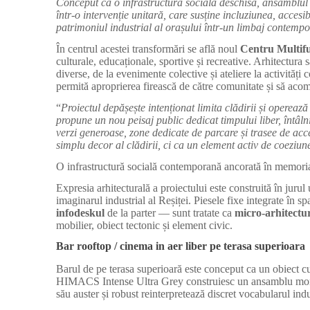
Conceput ca o infrastructură socială deschisă, ansamblul
într-o intervenție unitară, care susține incluziunea, accesi
patrimoniul industrial al orașului într-un limbaj contemp
În centrul acestei transformări se află noul
Centru Multifu
culturale, educaționale, sportive și recreative. Arhitectura s
diverse, de la evenimente colective și ateliere la activități 
permită aproprierea firească de către comunitate și să acomod
“
Proiectul depășește intenționat limita clădirii și operează 
propune un nou peisaj public dedicat timpului liber, întâlnir
verzi generoase, zone dedicate de parcare și trasee de acces
simplu decor al clădirii, ci ca un element activ de coeziun
O infrastructură socială contemporană ancorată în memoria 
Expresia arhitecturală a proiectului este construită în jurul
imaginarul industrial al Reșiței. Piesele fixe integrate în 
infodeskul
de la parter — sunt tratate ca
micro-arhitectur
mobilier, obiect tectonic și element civic.
Bar rooftop / cinema in aer liber pe terasa superioara
Barul de pe terasa superioară este conceput ca un obiect 
HIMACS Intense Ultra Grey construiesc un ansamblu monolitic
său auster și robust reinterpretează discret vocabularul ind