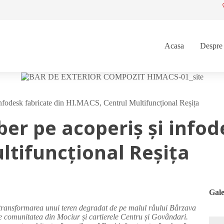
Acasa
Despre
 infodesk fabricate din HI.MACS, Centrul Multifuncțional Reșița
ber pe acoperiș și infod
ltifuncțional Reșița
Gale
transformarea unui teren degradat de pe malul râului Bârzava
ntre comunitatea din Mociur și cartierele Centru și Govândari.