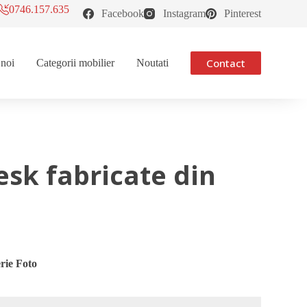
0746.157.635
Facebook
Instagram
Pinterest
Contact
 noi
Categorii mobilier
Noutati
esk fabricate din
rie Foto