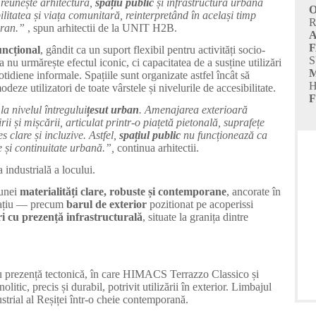
 reunește arhitectură,
spațiu public
și infrastructură urbană
O
bilitatea și viața comunitară, reinterpretând în același timp
R
oran.”
, spun arhitectii de la UNIT H2B.
A
F
ncțional
, gândit ca un suport flexibil pentru activități socio-
S
a nu urmărește efectul iconic, ci capacitatea de a susține utilizări
cotidiene informale. Spațiile sunt organizate astfel încât să
H
eze utilizatori de toate vârstele și nivelurile de accesibilitate.
F
la nivelul întregului
țesut urban
. Amenajarea exterioară
ii și mișcării, articulat printr-o piațetă pietonală, suprafețe
 clare și incluzive. Astfel,
spațiul public
nu funcționează ca
e și continuitate urbană.”,
continua arhitectii.
industrială a locului.
 unei
materialități clare
,
robuste și contemporane
, ancorate în
spațiu — precum
barul de exterior
pozitionat pe acoperissi
i cu prezență infrastructurală
, situate la granița dintre
cu prezență tectonică, în care HIMACS Terrazzo Classico și
, precis și durabil, potrivit utilizării în exterior. Limbajul
ustrial al Reșiței într-o cheie contemporană.