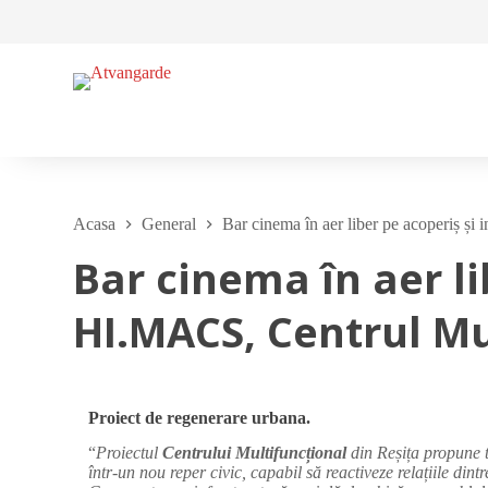
S
a
r
i
l
a
c
o
n
ț
i
Acasa
General
Bar cinema în aer liber pe acoperiș și
n
u
Bar cinema în aer li
t
HI.MACS, Centrul Mu
Proiect de regenerare urbana.
“
Proiectul
Centrului Multifuncțional
din Reșița propune 
într-un nou reper civic, capabil să reactiveze relațiile di