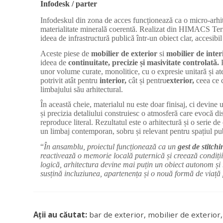
Infodesk / parter
Infodeskul din zona de acces funcționează ca o micro-arhite
materialitate minerală coerentă. Realizat din HIMACS Te
ideea de infrastructură publică într-un obiect clar, accesibil 
Aceste piese de
mobilier de exterior
si
mobilier de inter
ideea de
continuitate, precizie și masivitate
controlată
.
P
unor volume curate, monolitice, cu o expresie unitară și at
potrivit atât pentru
interior
,
cât și pentru
exterior
,
ceea ce c
limbajului său arhitectural.
În această cheie, materialul nu este doar finisaj, ci devine
și precizia detaliului construiesc o atmosferă care evocă dis
reproduce literal. Rezultatul este o arhitectură și o serie d
un limbaj contemporan, sobru și relevant pentru spațiul pub
“
În ansamblu, proiectul funcționează ca un
gest de stitch
reactivează o memorie locală puternică și creează condițiil
logică, arhitectura devine mai puțin un obiect autonom și
susțină incluziunea, apartenența și o nouă formă de viață
Ații au căutat:
bar de exterior, mobilier de exterio