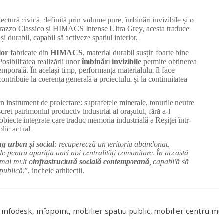
ctură civică, definită prin volume pure, îmbinări invizibile și o
rrazzo Classico și HIMACS Intense Ultra Grey, acesta traduce
și durabil, capabil să activeze spațiul interior.
ior
fabricate din
HIMACS
, material durabil susțin foarte bine
osibilitatea realizării unor
îmbinări invizibile
permite obținerea
emporală. În același timp, performanța materialului îl face
ontribuie la coerența generală a proiectului și la continuitatea
 un instrument de proiectare: suprafețele minerale, tonurile neutre
cret patrimoniul productiv industrial al orașului, fără a-l
e obiecte integrate care traduc memoria industrială a Reșiței într-
lic actual.
ing urban și social
: recuperează un teritoriu abandonat,
e pentru apariția unei noi centralități comunitare. În această
 mai mult o
infrastructură socială contemporană
, capabilă să
 publică
.”, incheie arhitectii.
r, infodesk, infopoint, mobilier spatiu public, mobilier cent