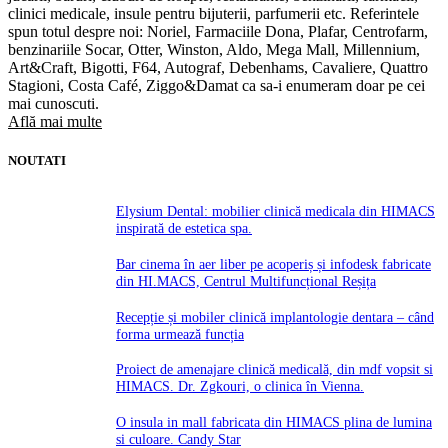
clinici medicale, insule pentru bijuterii, parfumerii etc. Referintele
spun totul despre noi: Noriel, Farmaciile Dona, Plafar, Centrofarm,
benzinariile Socar, Otter, Winston, Aldo, Mega Mall, Millennium,
Art&Craft, Bigotti, F64, Autograf, Debenhams, Cavaliere, Quattro
Stagioni, Costa Café, Ziggo&Damat ca sa-i enumeram doar pe cei
mai cunoscuti.
Află mai multe
NOUTATI
Elysium Dental: mobilier clinică medicala din HIMACS
inspirată de estetica spa.
Bar cinema în aer liber pe acoperiș și infodesk fabricate
din HI.MACS, Centrul Multifuncțional Reșița
Recepție și mobiler clinică implantologie dentara – când
forma urmează funcția
Proiect de amenajare clinică medicală, din mdf vopsit si
HIMACS. Dr. Zgkouri, o clinica în Vienna.
O insula in mall fabricata din HIMACS plina de lumina
si culoare. Candy Star