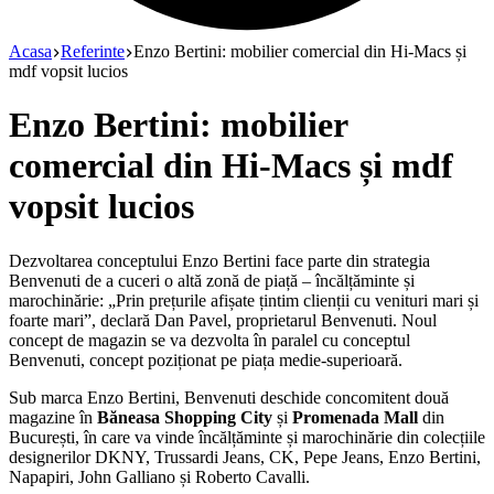
Acasa
Referinte
Enzo Bertini: mobilier comercial din Hi-Macs și
mdf vopsit lucios
Enzo Bertini: mobilier
comercial din Hi-Macs și mdf
vopsit lucios
Dezvoltarea conceptului Enzo Bertini face parte din strategia
Benvenuti de a cuceri o altă zonă de piață – încălțăminte și
marochinărie: „Prin prețurile afișate țintim clienții cu venituri mari și
foarte mari”, declară Dan Pavel, proprietarul Benvenuti. Noul
concept de magazin se va dezvolta în paralel cu conceptul
Benvenuti, concept poziționat pe piața medie-superioară.
Sub marca Enzo Bertini, Benvenuti deschide concomitent două
magazine în
Băneasa
Shopping City
și
Promenada Mall
din
București, în care va vinde încălțăminte și marochinărie din colecțiile
designerilor DKNY, Trussardi Jeans, CK, Pepe Jeans, Enzo Bertini,
Napapiri, John Galliano și Roberto Cavalli.