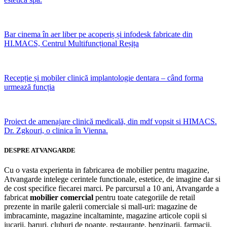
Bar cinema în aer liber pe acoperiș și infodesk fabricate din
HI.MACS, Centrul Multifuncțional Reșița
Recepție și mobiler clinică implantologie dentara – când forma
urmează funcția
Proiect de amenajare clinică medicală, din mdf vopsit si HIMACS.
Dr. Zgkouri, o clinica în Vienna.
DESPRE ATVANGARDE
Cu o vasta experienta in fabricarea de mobilier pentru magazine,
Atvangarde intelege cerintele functionale, estetice, de imagine dar si
de cost specifice fiecarei marci. Pe parcursul a 10 ani, Atvangarde a
fabricat
mobilier comercial
pentru toate categoriile de retail
prezente in marile galerii comerciale si mall-uri: magazine de
imbracaminte, magazine incaltaminte, magazine articole copii si
jucarii, baruri, cluburi de noapte, restaurante, benzinarii, farmacii,