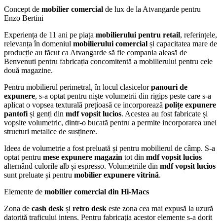
Concept de
mobilier comercial
de lux de la Atvangarde pentru
Enzo Bertini
Experiența de 11 ani pe piața
mobilierului pentru retail
, referințele,
relevanța în domeniul
mobilierului comercial
și capacitatea mare de
producție au făcut ca Atvangarde să fie compania aleasă de
Benvenuti pentru fabricația concomitentă a mobilierului pentru cele
două magazine.
Pentru mobilierul perimetral, în locul clasicelor
panouri de
expunere
, s-a optat pentru niște volumetrii din rigips peste care s-a
aplicat o vopsea texturală prețioasă ce incorporează
polițe expunere
pantofi
și genți din
mdf vopsit lucios
. Acestea au fost fabricate și
vopsite volumetric, dintr-o bucată pentru a permite incorporarea unei
structuri metalice de susținere.
Ideea de volumetrie a fost preluată și pentru mobilierul de câmp. S-a
optat pentru
mese expunere magazin
tot din
mdf vopsit lucios
alternând culorile alb și espresso. Volumetriile din
mdf vopsit lucios
sunt preluate și pentru
mobilier expunere vitrină
.
Elemente de
mobilier comercial din Hi-Macs
Zona de
cash desk
și
retro desk
este zona cea mai expusă la uzură
datorită traficului intens. Pentru fabricația acestor elemente s-a dorit