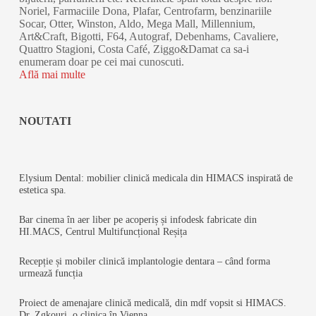
Noriel, Farmaciile Dona, Plafar, Centrofarm, benzinariile
Socar, Otter, Winston, Aldo, Mega Mall, Millennium,
Art&Craft, Bigotti, F64, Autograf, Debenhams, Cavaliere,
Quattro Stagioni, Costa Café, Ziggo&Damat ca sa-i
enumeram doar pe cei mai cunoscuti.
Află mai multe
NOUTATI
Elysium Dental: mobilier clinică medicala din HIMACS inspirată de
estetica spa.
Bar cinema în aer liber pe acoperiș și infodesk fabricate din
HI.MACS, Centrul Multifuncțional Reșița
Recepție și mobiler clinică implantologie dentara – când forma
urmează funcția
Proiect de amenajare clinică medicală, din mdf vopsit si HIMACS.
Dr. Zgkouri, o clinica în Vienna.