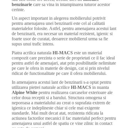
benzinarie
care sa vina in intampinarea tuturor acestor
cerinte.
Un aspect important in alegerea mobilierului potrivit
pentru amenajarea unei benzinarii este cel al calitatii
materialelor folosite. Astfel, pentru amenajarea acestui lant
de benzinarii, era necesar un material rezistent, igienic si
foarte usor de curatat, deoarece mobilierul urma sa fie
supus unui trafic intens.
Piatra acrilica naturala
HI-MACS
este un material
compozit care prezinta o serie de proprietati ce il fac ideal
pentru astfel de amenajari, atat prin posibilitatile nelimitate
pe care le ofera in materie de design, cat si prin nivelul
ridicat de functionalitate pe care il ofera mobilierului.
In amenajarea acestui lant de benzinarii s-a optat pentru
utilizarea pietrei naturale acrilice
HI-MACS
in nuanta
Alpine White
pentru realizarea carcaselor exterioare ale
celor doua receptii si a barului. Structura omogena si
neporoasa a materialului au creat o suprafata extrem de
igienica ce indeplineste chiar si cele mai exigente
standarde. Mai mult decat atat, rezistenta ridicata la
actiunea factorilor mecanici il fac materialul perfect pentru
amenajarea unui astfel de spatiu ce vine zilnic in contact