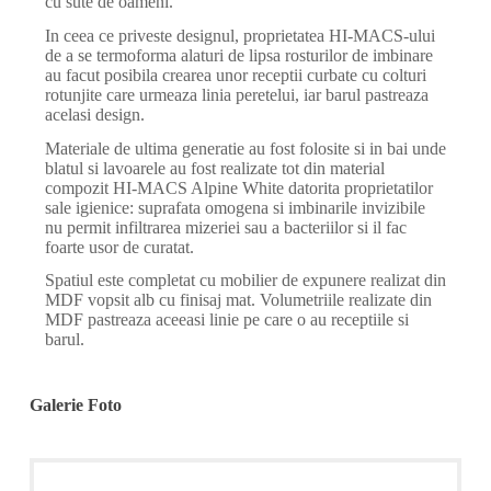
cu sute de oameni.
In ceea ce priveste designul, proprietatea HI-MACS-ului
de a se termoforma alaturi de lipsa rosturilor de imbinare
au facut posibila crearea unor receptii curbate cu colturi
rotunjite care urmeaza linia peretelui, iar barul pastreaza
acelasi design.
Materiale de ultima generatie au fost folosite si in bai unde
blatul si lavoarele au fost realizate tot din material
compozit HI-MACS Alpine White datorita proprietatilor
sale igienice: suprafata omogena si imbinarile invizibile
nu permit infiltrarea mizeriei sau a bacteriilor si il fac
foarte usor de curatat.
Spatiul este completat cu mobilier de expunere realizat din
MDF vopsit alb cu finisaj mat. Volumetriile realizate din
MDF pastreaza aceeasi linie pe care o au receptiile si
barul.
Galerie Foto