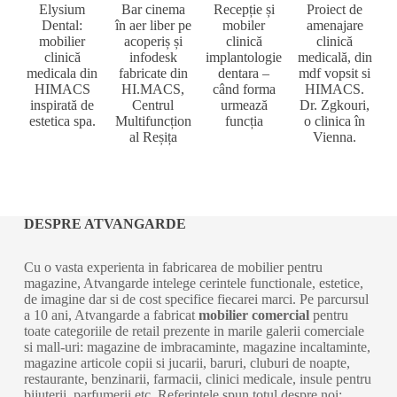
Elysium
Bar cinema
Recepție și
Proiect de
Dental:
în aer liber pe
mobiler
amenajare
mobilier
acoperiș și
clinică
clinică
clinică
infodesk
implantologie
medicală, din
medicala din
fabricate din
dentara –
mdf vopsit si
HIMACS
HI.MACS,
când forma
HIMACS.
inspirată de
Centrul
urmează
Dr. Zgkouri,
estetica spa.
Multifuncțion
funcția
o clinica în
al Reșița
Vienna.
DESPRE ATVANGARDE
Cu o vasta experienta in fabricarea de mobilier pentru
magazine, Atvangarde intelege cerintele functionale, estetice,
de imagine dar si de cost specifice fiecarei marci. Pe parcursul
a 10 ani, Atvangarde a fabricat
mobilier comercial
pentru
toate categoriile de retail prezente in marile galerii comerciale
si mall-uri: magazine de imbracaminte, magazine incaltaminte,
magazine articole copii si jucarii, baruri, cluburi de noapte,
restaurante, benzinarii, farmacii, clinici medicale, insule pentru
bijuterii, parfumerii etc. Referintele spun totul despre noi: