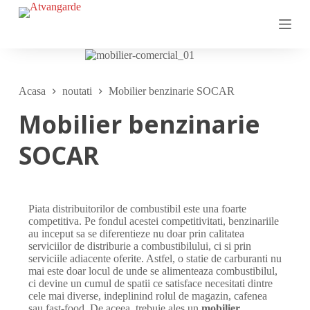
S
a
r
i
l
a
c
Acasa
noutati
Mobilier benzinarie SOCAR
o
n
Mobilier benzinarie
ț
i
SOCAR
n
u
t
Piata distribuitorilor de combustibil este una foarte
competitiva. Pe fondul acestei competitivitati, benzinariile
au inceput sa se diferentieze nu doar prin calitatea
serviciilor de distriburie a combustibilului, ci si prin
serviciile adiacente oferite. Astfel, o statie de carburanti nu
mai este doar locul de unde se alimenteaza combustibilul,
ci devine un cumul de spatii ce satisface necesitati dintre
cele mai diverse, indeplinind rolul de magazin, cafenea
sau fast-food. De aceea, trebuie ales un
mobilier