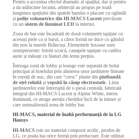
Pentru a accentua efectul dramatic al spațilui, dar și pentru
a da adâncime locului, arhitecții au propus pe toată
lungimea spațiului din spatele barului o placare cu oglindă
și
polițe volumetrice din HI-MACS Lucent
prevăzute
cu un
sistem de liuminat LED
la interior.
Zona de bar este încadrată de două volumetrii tapițate cu
aceeași piele ca și barul, a căror formă ne duce cu gândul
din nou la marele Brâncuși. Elementele luxoase sunt
omniprezente: fotolii scoică, canapele tapițate cu catifea
aurie și măsuțe cu blaturi din lemn prețios.
Întreaga zonă de lobby și lounge este separată de holul
principal al hotelului prin alinierea unor jardiniere finisate
în esență de nuc, din care “cresc” plante din
platbandă
de oțel roluită
și
vopsită în câmp electrostatic
. Linia
jardinierelor este întreruptă de o piesă centrală, fabricată
integral din HI-MACS Lucent și Alpine White, intens
iluminată, ce atrage atenția clienților încă de la intrare și
care semnalizează zona de lobby bar.
HI-MACS, material de înaltă performanță de la LG
Hausys
HI-MACS
este un material compozit acrilic, produs de
LG, ce poata lua orice formă prin prelucrare. Este utilizat