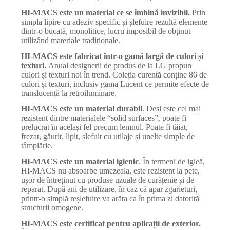
HI-MACS este un material ce se îmbină invizibil.
Prin
simpla lipire cu adeziv specific și șlefuire rezultă elemente
dintr-o bucată, monolitice, lucru imposibil de obținut
utilizând materiale tradiționale.
HI-MACS este fabricat într-o gamă largă de culori și
texturi.
Anual designerii de produs de la LG propun
culori și texturi noi în trend. Coleția curentă conține 86 de
culori și texturi, inclusiv gama Lucent ce permite efecte de
translucență la retroiluminare.
HI-MACS este un material durabil
. Deși este cel mai
rezistent dintre materialele “solid surfaces”, poate fi
prelucrat în același fel precum lemnul. Poate fi tăiat,
frezat, găurit, lipit, șlefuit cu utilaje și unelte simple de
tâmplărie.
HI-MACS este un material igienic
. În termeni de igieă,
HI-MACS nu absoarbe umezeala, este rezistent la pete,
ușor de întreținut cu produse uzuale de curățenie și de
reparat. După ani de utilizare, în caz că apar zgarieturi,
printr-o simplă reșlefuire va arăta ca în prima zi datorită
structurii omogene.
HI-MACS este certificat pentru aplicații de exterior.