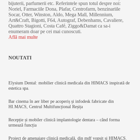
bijuterii, parfumerii etc. Referintele spun totul despre noi:
Noriel, Farmaciile Dona, Plafar, Centrofarm, benzinariile
Socar, Otter, Winston, Aldo, Mega Mall, Millennium,
Art&Craft, Bigotti, F64, Autograf, Debenhams, Cavaliere,
Quattro Stagioni, Costa Café, Ziggo&Damat ca sa-i
enumeram doar pe cei mai cunoscuti.
Află mai multe
NOUTATI
Elysium Dental: mobilier clinică medicala din HIMACS inspirată de
estetica spa.
Bar cinema în aer liber pe acoperiș și infodesk fabricate din
HI.MACS, Centrul Multifuncțional Reșița
Recepție și mobiler clinică implantologie dentara – când forma
urmează funcția
Proiect de amenajare clinică medicală, din mdf vopsit si HIMACS.