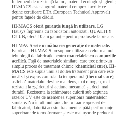
În termeni de rezistență la foc, material ecologic și igienic,
HI-MACS este singurul material compozit acrilic ce
deține certificare ETA (European Technical Approval)
pentru fațade de clădiri.
HI-MACS oferă garanție lungă în utilizare.
LG
Hausys împreună cu fabricatorii autorizați,
QUALITY
CLUB
, oferă 10 ani garanție pentru produsele fabricate.
HI-MACS este următoarea generație de materiale
.
Fabricația
HI-MACS
presupune utilizarea celor mai noi
tehnologii de fabricație pentru
materialele cu compoziție
acrilică
. Față de materialele similare, care trec printr-un
simplu proces de tratament chimic (
chemichal cure
),
HI-
MACS
este supus unui al doilea tratament prin care este
încălzit și expus controlat la temperatură (
thermal cure
),
astfel că materialul devine mai dens, mai omogen, mai
rezistent la zgârieturi și acțiune mecanică și, deci, mai
durabil. Rezistența la schimbarea culorii sub acțiunea
razelor UV este de asemenea superioară materialelor
similare. Nu în ultimul rând, lucru foarte apreciat de
fabricatori, datorită acestui tratament capătă performanțe
superioare de termoformare și este mai ușor de prelucrat.