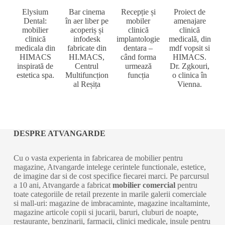
Elysium
Bar cinema
Recepție și
Proiect de
Dental:
în aer liber pe
mobiler
amenajare
mobilier
acoperiș și
clinică
clinică
clinică
infodesk
implantologie
medicală, din
medicala din
fabricate din
dentara –
mdf vopsit si
HIMACS
HI.MACS,
când forma
HIMACS.
inspirată de
Centrul
urmează
Dr. Zgkouri,
estetica spa.
Multifuncțion
funcția
o clinica în
al Reșița
Vienna.
DESPRE ATVANGARDE
Cu o vasta experienta in fabricarea de mobilier pentru
magazine, Atvangarde intelege cerintele functionale, estetice,
de imagine dar si de cost specifice fiecarei marci. Pe parcursul
a 10 ani, Atvangarde a fabricat
mobilier comercial
pentru
toate categoriile de retail prezente in marile galerii comerciale
si mall-uri: magazine de imbracaminte, magazine incaltaminte,
magazine articole copii si jucarii, baruri, cluburi de noapte,
restaurante, benzinarii, farmacii, clinici medicale, insule pentru