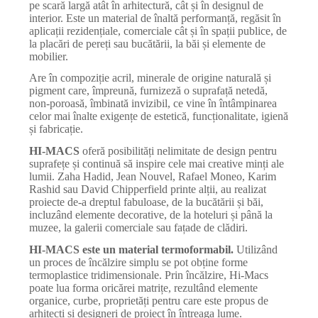
pe scară largă atât în arhitectură, cât și în designul de
interior. Este un material de înaltă performanță, regăsit în
aplicații rezidențiale, comerciale cât și în spații publice, de
la placări de pereți sau bucătării, la băi și elemente de
mobilier.
Are în compoziție acril, minerale de origine naturală și
pigment care, împreună, furnizeză o suprafață netedă,
non-poroasă, îmbinată invizibil, ce vine în întâmpinarea
celor mai înalte exigențe de estetică, funcționalitate, igienă
și fabricație.
HI-MACS
oferă posibilități nelimitate de design pentru
suprafețe și continuă să inspire cele mai creative minți ale
lumii. Zaha Hadid, Jean Nouvel, Rafael Moneo, Karim
Rashid sau David Chipperfield printe alții, au realizat
proiecte de-a dreptul fabuloase, de la bucătării și băi,
incluzând elemente decorative, de la hoteluri și până la
muzee, la galerii comerciale sau fațade de clădiri.
HI-MACS este un material termoformabil.
Utilizând
un proces de încălzire simplu se pot obține forme
termoplastice tridimensionale. Prin încălzire, Hi-Macs
poate lua forma oricărei matrițe, rezultând elemente
organice, curbe, proprietăți pentru care este propus de
arhitecți și designeri de proiect în întreaga lume.