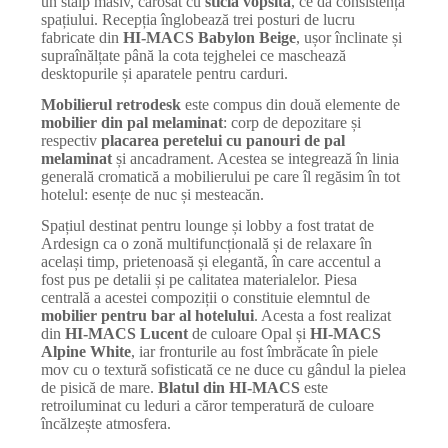
un stâlp masiv, carosat cu
sticlă vopsită
, ce dă consistență
spațiului. Recepția înglobează trei posturi de lucru
fabricate din
HI-MACS Babylon Beige
, ușor înclinate și
supraînălțate până la cota tejghelei ce maschează
desktopurile și aparatele pentru carduri.
Mobilierul retrodesk
este compus din două elemente de
mobilier din pal
melaminat
: corp de depozitare și
respectiv
placarea peretelui cu panouri de pal
melaminat
și ancadrament. Acestea se integrează în linia
generală cromatică a mobilierului pe care îl regăsim în tot
hotelul: esențe de nuc și mesteacăn.
Spațiul destinat pentru lounge și lobby a fost tratat de
Ardesign ca o zonă multifuncțională și de relaxare în
același timp, prietenoasă și elegantă, în care accentul a
fost pus pe detalii și pe calitatea materialelor. Piesa
centrală a acestei compoziții o constituie elemntul de
mobilier pentru bar al hotelului
. Acesta a fost realizat
din
HI-MACS Lucent
de culoare Opal și
HI-MACS
Alpine White
, iar fronturile au fost îmbrăcate în piele
mov cu o textură sofisticată ce ne duce cu gândul la pielea
de pisică de mare.
Blatul din HI-MACS
este
retroiluminat cu leduri a căror temperatură de culoare
încălzește atmosfera.