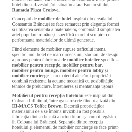
hotel din sud-vestul țării situat în afara Bucureștiului,
Ramada Plaza Craiova
.
Conceptul de
mobilier de hotel
inspirat din creația lui
Constantin Brâncuși se face remarcat prin eleganța formei
și utilizarea sensibilă a materialelor, combinând simplitatea
artei populare românești specifică marelui sculptor cu
performanța materialelor de ultimă generație.
Fiind elemente de mobilier supuse traficului intens,
specific unui hotel de mari dimensiuni, studioul de design
a propus pentru fabricarea de
mobilier hotelier
specific –
mobilier pentru recepție
,
mobilier pentru bar
,
mobilier pentru lounge
,
mobilier pentru lobby
și
mobilier concierge
– un material ale cărui proprietăți
combină rezistența la acțiune mecanică cu posibilitățile
tehnice de prelucrare, întreținerea și mentananța ușoară.
Mobilierul pentru recepția hotelului
este inspirat din
Coloana Infinitului, întreaga caroserie fiind realizată din
HI-MACS Toffee Brown
. Datorită proprietăților
materialului de a se îmbina invizibil a fost posibilă
fabricația dintr-o bucată a octoedrilor așa cum îi regăsim
în Coloana lui Brâncuși. Separația dintre recepția
hotelului și elementul de mobilier concierge se face printr-