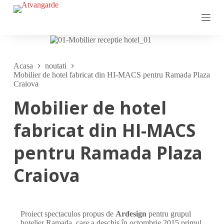
S
a
r
i
l
a
c
Acasa
noutati
o
Mobilier de hotel fabricat din HI-MACS pentru Ramada Plaza
n
Craiova
ț
i
Mobilier de hotel
n
u
fabricat din HI-MACS
t
pentru Ramada Plaza
Craiova
Proiect spectaculos propus de
Ardesign
pentru grupul
hotelier Ramada, care a deschis în octombrie 2015 primul